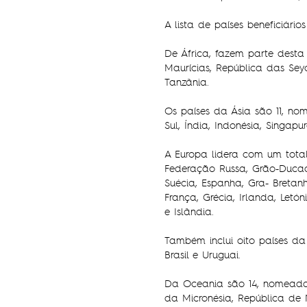
A lista de países beneficiá
De África, fazem parte desta 
Maurícias, República das Se
Tanzânia.
Os países da Ásia são 11, no
Sul, Índia, Indonésia, Singapu
A Europa lidera com um tota
Federação Russa, Grão-Ducad
Suécia, Espanha, Gra- Bretanh
França, Grécia, Irlanda, Letón
e Islândia.
Também inclui oito países d
Brasil e Uruguai.
Da Oceania são 14, nomeadame
da Micronésia, República de