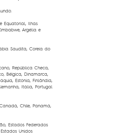
mundo.
 Equatorial, Ilhas
Zimbabwe, Argélia e
ábia Saudita, Coreia do
cano, República Checa,
o, Bélgica, Dinamarca,
quia, Estónia, Finlândia,
Alemanha, Itália, Portugal
 Canadá, Chile, Panamá,
mão, Estados Federados
 Estados Unidos