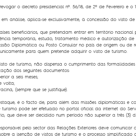
evogar o decreto presidencial nº. 56/18, de 2º de Fevereiro e o 1
em análise, aplica-se exclusivamente, à concessão do visto de 
íses beneficiários, que pretendam entrar em território nacional
ência temporária, estudo, tratamento médico e autorização de 
ssão Diplomática ou Posto Consular no país de origem ou de res
 unicamente para quem pretende adquirir o visto de turismo.
isto de turismo, não dispensa o cumprimento das formalidades 
tação dos seguintes documentos:
rior a seis meses;
 volta;
acina, (sempre que se justifique).
staque, é o facto de, para além das missões diplomáticas e c
 turismo pode ser efetuado no portal oficial da internet do Se
io, que deve ser decidido num período não superior a três (3) di
sponsável pelo sector das Relações Exteriores deve comunicar ao
 sobre a isenção de vistos de turismo e o processo simplificado 