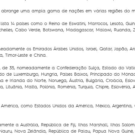
rios abrange uma ampla gama de nações em várias regiões do 
lista 14 países como o Reino de Eswatini, Marrocos, Lesoto, Guiné
ychelles, Cabo Verde, Botswana, Madagascar, Malawi, Ruanda, 
meadamente os Emirados Árabes Unidos, Israel, Qatar, Japão, Ar
ra, Timor-Leste e China.
l de 35, nomeadamente a Confederação Suíça, Estado do Vati
o de Luxemburgo, Hungria, Países Baixos, Principado do Mónac
a e Irlanda do Norte, Noruega, Áustria, Bulgária, Croácia, Eslová
ia, Lituânia, Malta, Polónia, Roménia, Turquia, Chipre, Eslovénia, 
a América, como Estados Unidos da América, México, Argentina,
nte a Austrália, República de Fiji, Ilhas Marshall, Ilhas Salo
 Nauru, Nova Zelândia, República de Palau, Papua Nova Guiné,