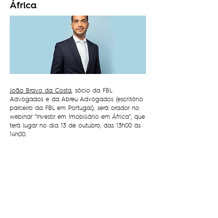
África
João Bravo da Costa
, sócio da FBL
Advogados e da Abreu Advogados (escritório
parceiro da FBL em Portugal), será orador no
webinar “Investir em Imobiliário em África”, que
terá lugar no dia 13 de outubro, das 13h00 às
14h00.
O evento tem como objetivo partilhar
perspetivas e debater as oportunidades e
benefícios de investir no setor imobiliário em
África, analisando igualmente as experiências
dos investidores e os desafios que enfrentam.
O webinar “Investir em Imobiliário em África”
procurará ainda refletir sobre o futuro do