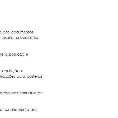
ção dos documentos
spital universitário,
de dissolução e
e aquisição e
fracções para posterior
zação dos contratos de
 acompanhamento aos