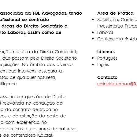
associada da FBL Advogados, tendo
Área de Prática
ofissional se centrado
Societário, Comerc
 áreas do Direito Societário e
Investimento Priva
ito Laboral, assim como de
Laboral
Contencioso & Arb
Idiomas
venção na área do Direito Comercial,
que passam pelo Direito Societário,
Português
aquisições. No âmbito das diversas
Inglês
 em que intervém, assegura a
Contacto
tos de qualquer natureza,
ligence.
rosineide.romao@
sessoria em questões de Direito
al relevância na condução de
ão do contrato de trabalho
ivos e de extinção do posto de
da com experiência no
rocessos disciplinares de natureza
 de contencioso judicial.