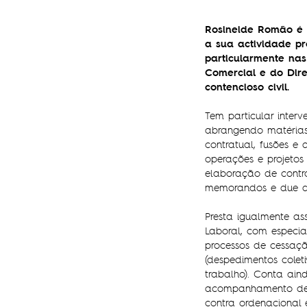
Rosineide Romão é 
a sua actividade pr
particularmente nas
Comercial e do Dire
contencioso civil.
Tem particular inter
abrangendo matérias 
contratual, fusões e 
operações e projetos
elaboração de contra
memorandos e due di
Presta igualmente as
Laboral, com especi
processos de cessaç
(despedimentos colet
trabalho). Conta ain
acompanhamento de p
contra ordenacional e