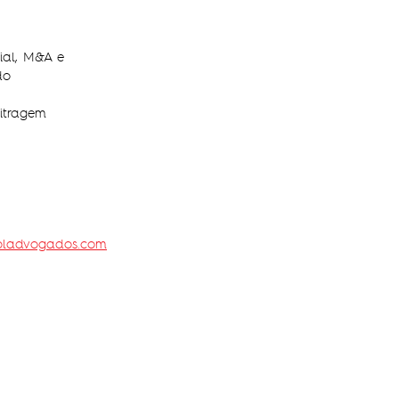
ial, M&A e
do
itragem
fbladvogados.com