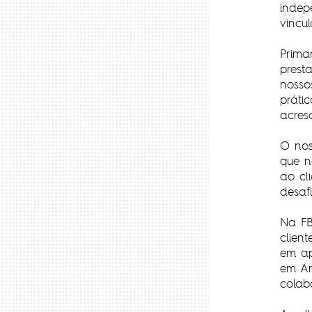
indep
vincu
Prima
prest
nosso
práti
acres
O nos
que n
ao cl
desaf
Na FB
clien
em ap
em An
colab