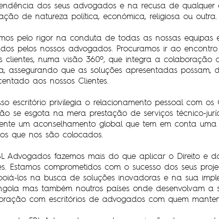
endência dos seus advogados e na recusa de qualquer 
lação de natureza política, económica, religiosa ou outra.
mos pelo rigor na conduta de todas as nossas equipas e
ados pelos nossos advogados. Procuramos ir ao encontro
s clientes, numa visão 360º, que integra a colaboração 
ca, assegurando que as soluções apresentadas possam, de
centado aos nossos Clientes.
so escritório privilegia o relacionamento pessoal com 
ão se esgota na mera prestação de serviços técnico-jurídi
iente um aconselhamento global que tem em conta uma a
ios que nos são colocados.
L Advogados fazemos mais do que aplicar o Direito e da
tes. Estamos comprometidos com o sucesso dos seus proje
oiá-los na busca de soluções inovadoras e na sua imp
gola mas também noutros países onde desenvolvam a su
oração com escritórios de advogados com quem mantemos 