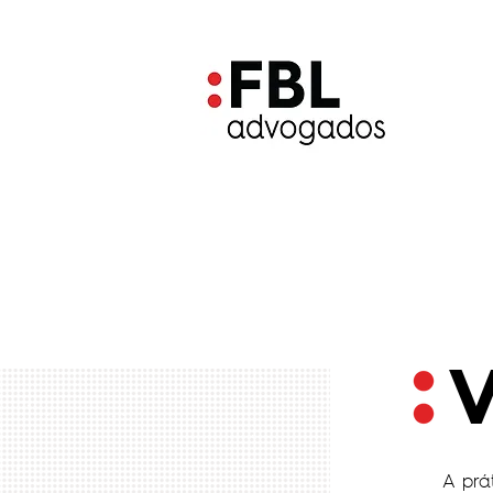
V
A prá